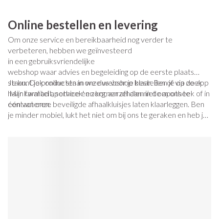
Online bestellen en levering
Om onze service en bereikbaarheid nog verder te
verbeteren, hebben we geïnvesteerd
in een gebruiksvriendelijke
webshop waar advies en begeleiding op de eerste plaats
staan. Ook online staan we dus voor je klaar. Ben je op zoek
Je kunt je producten in onze webshop bestellen of via de app
naar kwaliteit, service en zorg, aarzel dan niet om ons te
'Mijn farmad apotheek' en komen afhalen in de apotheek of in
contacteren.
één van onze beveiligde afhaalkluisjes laten klaarleggen. Ben
je minder mobiel, lukt het niet om bij ons te geraken en heb je
ook niemand die de medicatie voor je kan komen afhalen, dan
bieden wij als extra service om je bestelling thuis te komen
leveren. Thuislevering is momenteel enkel mogelijk in de regio
Kortrijk en indien je klant bent in onze apotheek.