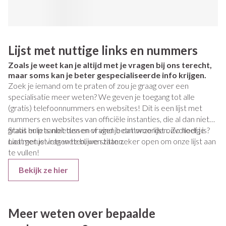
Lijst met nuttige links en nummers
Zoals je weet kan je altijd met je vragen bij ons terecht,
maar soms kan je beter gespecialiseerde info krijgen.
Zoek je iemand om te praten of zou je graag over een
specialisatie meer weten? We geven je toegang tot alle
(gratis) telefoonnummers en websites! Dit is een lijst met
nummers en websites van officiële instanties, die al dan niet
gratis hulp aanbieden en vragen beantwoorden. Zo hoef je
Staat er iets niet tussen of vind je dat onze lijst onvolledig is?
niet met je vragen te blijven zitten.
Laat gerust iets weten, we staan zeker open om onze lijst aan
te vullen!
Bekijk ze hier
Meer weten over bepaalde