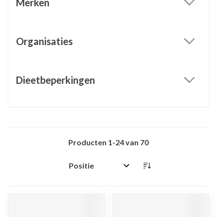
Merken
filter
Organisaties
filter
Dieetbeperkingen
filter
Producten
1
-
24
van
70
Sorteer op: