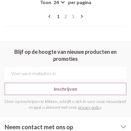
Toon
per pagina
Pagina's
U lees momenteel pagina
Pagina
Pagina
1
2
3
Blijf op de hoogte van nieuwe producten en
promoties
E-mail adres
Inschrijven
Door op inschrijven te klikken, schrijft u zich in voor onze nieuwsbrief
en gaat u akkoord met onze
privacy policy
.
Neem contact met ons op