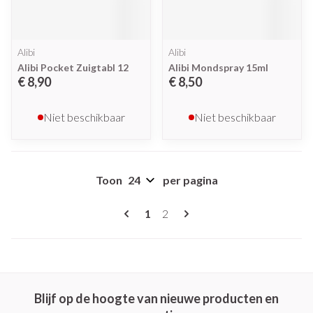
Alibi
Alibi
Alibi Pocket Zuigtabl 12
Alibi Mondspray 15ml
€ 8,90
€ 8,50
Niet beschikbaar
Niet beschikbaar
Toon
per pagina
Pagina's
U lees momenteel pagina
Pagina
1
2
Blijf op de hoogte van nieuwe producten en