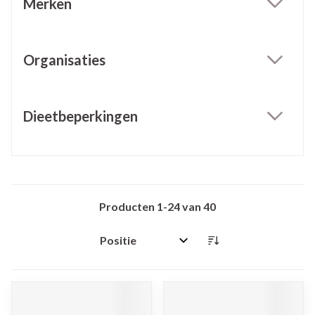
Merken
filter
Organisaties
filter
Dieetbeperkingen
filter
Producten
1
-
24
van
40
Sorteer op: