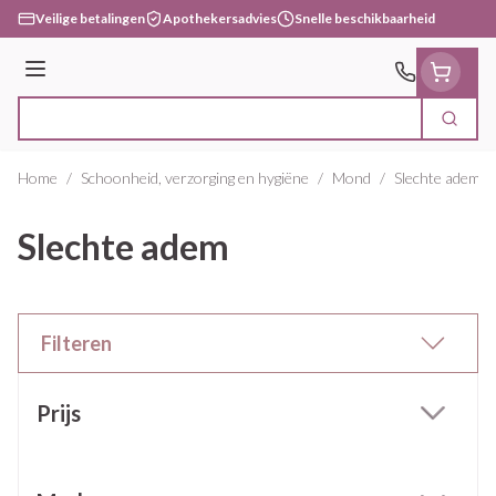
Ga naar de inhoud
Veilige betalingen
Apothekersadvies
Snelle beschikbaarheid
Menu
Zoek
Product, merk, categorie...
Home
/
Schoonheid, verzorging en hygiëne
/
Mond
/
Slechte adem
Slechte adem
Filteren
Doorgaan naar productlijst
Prijs
filter