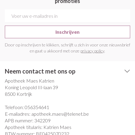
promoties
E-mail adres
Inschrijven
Door op inschrijven te klikken, schrijft u zich in voor onze nieuwsbrief
en gaat u akkoord met onze
privacy policy
.
Neem contact met ons op
Apotheek Maes Katrien
Koning Leopold III-laan 39
8500
Kortrijk
Telefoon:
056354641
E-mailadres:
apotheek.maes@
telenet.be
APB nummer:
342209
Apotheek titularis:
Katrien Maes
BTW nummer:
BE0425070232