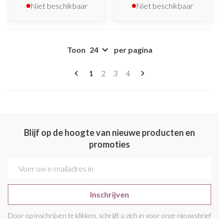
Niet beschikbaar
Niet beschikbaar
Toon
per pagina
Pagina's
U lees momenteel pagina
Pagina
Pagina
Pagina
1
2
3
4
Blijf op de hoogte van nieuwe producten en
promoties
E-mail adres
Inschrijven
Door op inschrijven te klikken, schrijft u zich in voor onze nieuwsbrief