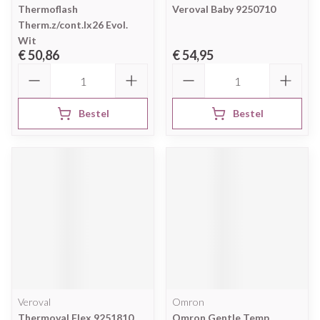
Thermoflash
Veroval Baby 9250710
Therm.z/cont.lx26 Evol.
Wit
€ 50,86
€ 54,95
Aantal
Aantal
Bestel
Bestel
Veroval
Omron
Thermoval Flex 9251810
Omron Gentle Temp