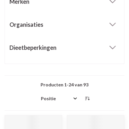
Merken
filter
Organisaties
filter
Dieetbeperkingen
filter
Producten
1
-
24
van
93
Sorteer op: