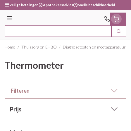
Ga naar de inhoud
Veilige betalingen
Apothekersadvies
Snelle beschikbaarheid
Menu
Zoek
Product, merk, categorie...
Home
/
Thuiszorg en EHBO
/
Diagnosetesten en meetapparatuur
/
Thermometer
Filteren
Doorgaan naar productlijst
Prijs
filter