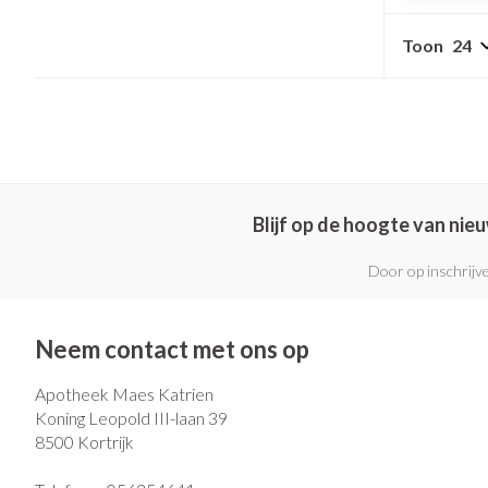
Pillendozen en
Gezichtsverzo
accessoires
Toon
Pigmentstoorni
Gevoelige huid -
huid
Gemengde huid
Doffe huid
Blijf op de hoogte van ni
Toon meer
Door op inschrijve
Snurken
Neem contact met ons op
Apotheek Maes Katrien
Koning Leopold III-laan 39
8500
Kortrijk