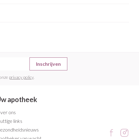
rende
Parfums en
geurproducten
Inschrijven
 onze
privacy policy
.
CBD
w apotheek
ver ons
uttige links
ezondheidsnieuws
potheker van wacht