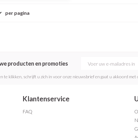
Mondmaskers
rging
Supplementen
Insectenwe
middelen
per pagina
ssen
 geïrriteerde
E-mail adres
euwe producten en promoties
n te klikken, schrijft u zich in voor onze nieuwsbrief en gaat u akkoord met
Zelfbruiner
Scheren
Klantenservice
U
FAQ
O
N
G
A