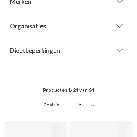
Merken
filter
Organisaties
filter
Dieetbeperkingen
filter
Producten
1
-
24
van
64
Sorteer op: