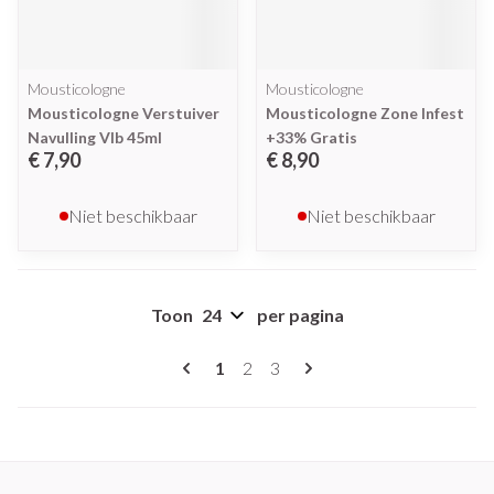
Mousticologne
Mousticologne
Mousticologne Verstuiver
Mousticologne Zone Infest
Navulling Vlb 45ml
+33% Gratis
€ 7,90
€ 8,90
Niet beschikbaar
Niet beschikbaar
Toon
per pagina
Pagina's
U lees momenteel pagina
Pagina
Pagina
1
2
3