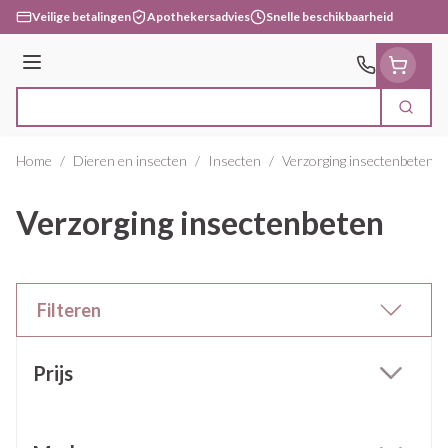
Ga naar de inhoud
Veilige betalingen
Apothekersadvies
Snelle beschikbaarheid
Menu
Zoek
Product, merk, categorie...
Home
/
Dieren en insecten
/
Insecten
/
Verzorging insectenbeten
Verzorging insectenbeten
Filteren
Doorgaan naar productlijst
Prijs
filter