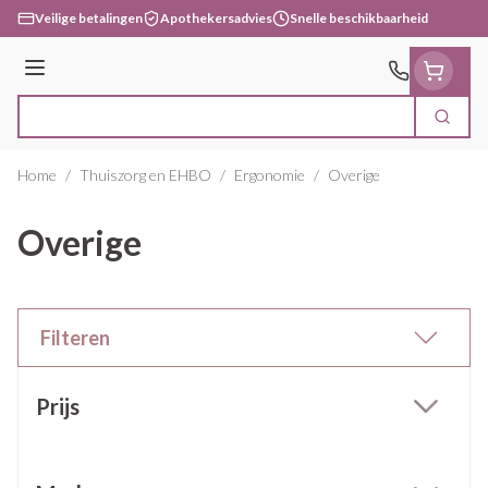
Ga naar de inhoud
Veilige betalingen
Apothekersadvies
Snelle beschikbaarheid
Menu
Zoek
Product, merk, categorie...
Home
/
Thuiszorg en EHBO
/
Ergonomie
/
Overige
Overige
Filteren
Doorgaan naar productlijst
Prijs
filter