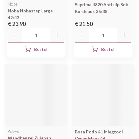
Noba
Suprima 4820 Antislip Sok
Noba Nobastep Large
Bordeaux 35/38
42/43
€ 23,90
€ 21,50
Aantal
Aantal
Bestel
Bestel
Advys
Bota Podo 41 Inlegzool
Wandbeugel Zuignap
Venus Maat 46