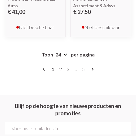
Auto
Assortiment 9 Advys
€ 41,00
€ 27,50
Niet beschikbaar
Niet beschikbaar
Toon
per pagina
Pagina's
U lees momenteel pagina
Pagina
Pagina
Pagina
1
2
3
...
5
Blijf op de hoogte van nieuwe producten en
promoties
E-mail adres