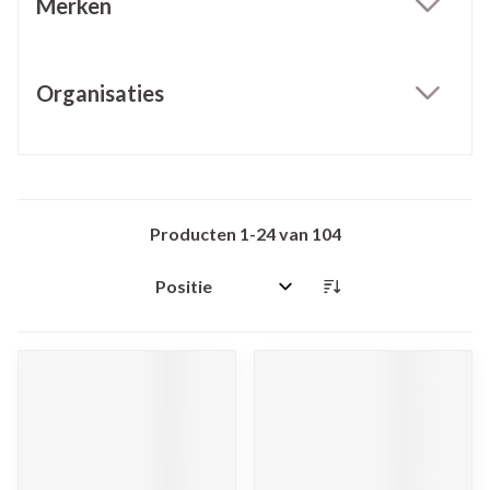
Merken
filter
Organisaties
filter
Producten
1
-
24
van
104
Sorteer op: