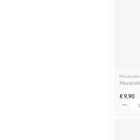
Myvariati
Myvariati
€ 9,90
Aantal