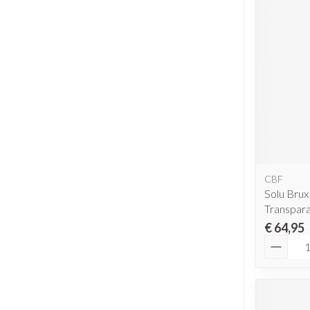
CBF
Solu Bru
Transpar
€ 64,95
Aantal