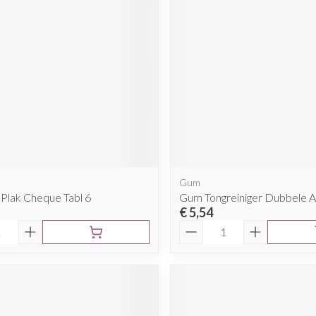
Mondmaskers
rging
Supplementen
Insectenwe
middelen
ssen
 geïrriteerde
Gum
Plak Cheque Tabl 6
Gum Tongreiniger Dubbele A
€ 5,54
Zelfbruiner
Scheren
Aantal