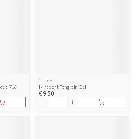
rende
Parfums en
geurproducten
Miradent
ctie 760
Miradent Tong-clin Gel
€ 9,50
CBD
Aantal