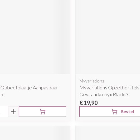
Myvariations
x Opbeetplaatje Aanpasbaar
Myvariations Opzetborstels
ant
Gev.tandv.onyx Black 3
€ 19,90
Bestel