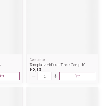
Deprophar
w
Tandplakverklikker Trace Comp 10
€ 3,10
Aantal