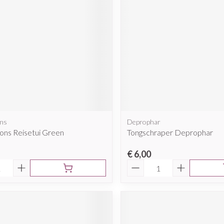
ons
Deprophar
ons Reisetui Green
Tongschraper Deprophar
€ 6,00
Aantal