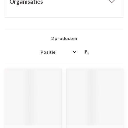
Organisaties
filter
2
producten
Sorteer op: