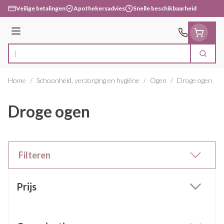
Ga naar de inhoud
Veilige betalingen
Apothekersadvies
Snelle beschikbaarheid
Menu
Zoek
Product, merk, categorie...
Home
/
Schoonheid, verzorging en hygiëne
/
Ogen
/
Droge ogen
Droge ogen
Filteren
Doorgaan naar productlijst
Prijs
filter