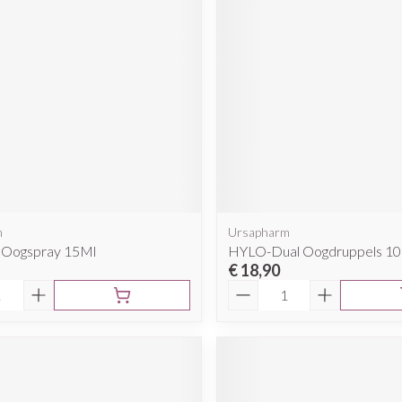
m
Ursapharm
d Oogspray 15Ml
HYLO-Dual Oogdruppels 1
€ 18,90
Aantal