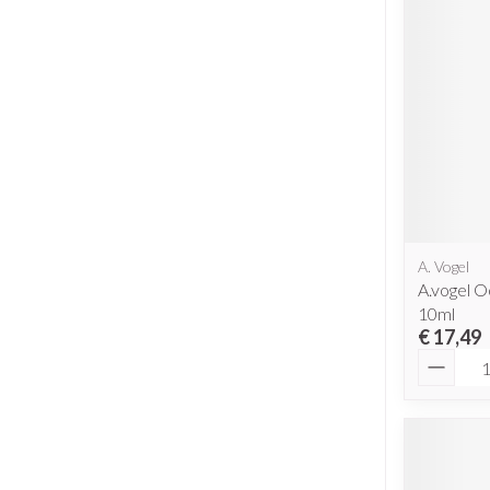
A. Vogel
A.vogel 
10ml
€ 17,49
Aantal