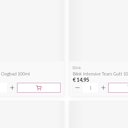
Mondmaskers
rging
Supplementen
Insectenwe
middelen
ssen
 geïrriteerde
Blink
t Oogbad 100ml
Blink Intensive Tears Gutt 1
€ 14,95
Aantal
Zelfbruiner
Scheren