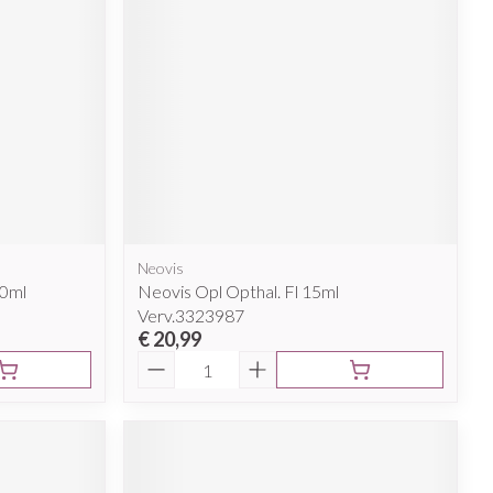
Neovis
10ml
Neovis Opl Opthal. Fl 15ml
Verv.3323987
€ 20,99
Aantal