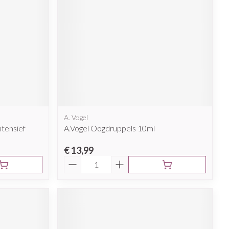
A. Vogel
ntensief
A.Vogel Oogdruppels 10ml
€ 13,99
Aantal