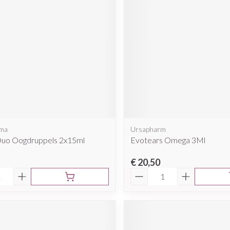
rma
Ursapharm
Duo Oogdruppels 2x15ml
Evotears Omega 3Ml
€ 20,50
Aantal