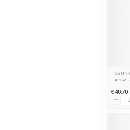
Thea Pha
Thealoz 
€ 40,70
Aantal