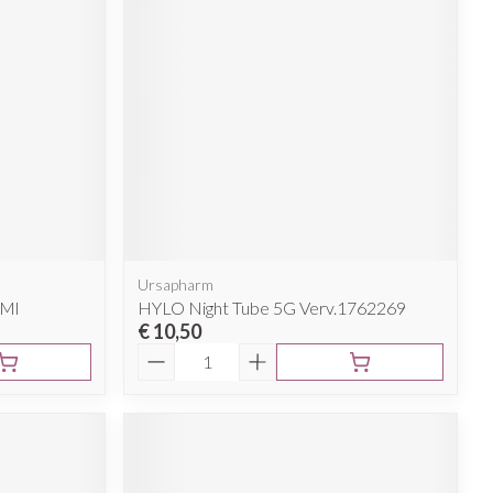
Ursapharm
0Ml
HYLO Night Tube 5G Verv.1762269
€ 10,50
Aantal