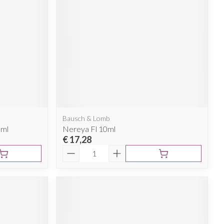
rende
Parfums en
geurproducten
Bausch & Lomb
0ml
Nereya Fl 10ml
€ 17,28
Aantal
CBD