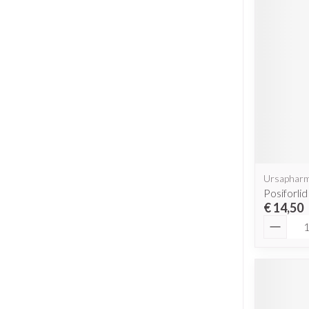
Ursaphar
Posiforli
€ 14,50
Aantal