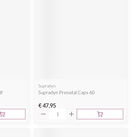
rende
Parfums en
geurproducten
Supradyn
CBD
Nf
Supradyn Prenatal Caps 60
€ 47,95
Aantal