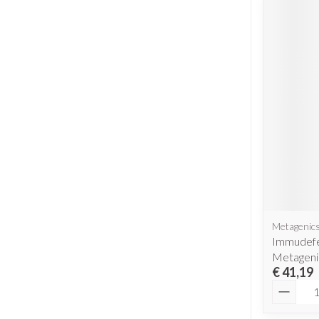
Metagenic
Immudefe
Metageni
€ 41,19
Aantal