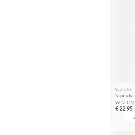
Supradyn
Supradyn
Verv.315
€ 22,95
Aantal