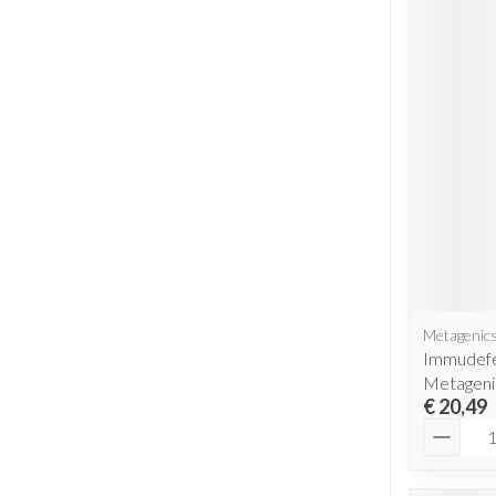
Metagenic
Immudefe
Metageni
€ 20,49
Aantal