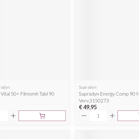
Mondmaskers
rging
Supplementen
Insectenwe
middelen
ssen
 geïrriteerde
radyn
Supradyn
Zelfbruiner
Scheren
Vital 50+ Filmomh Tabl 90
Supradyn Energy Comp 90 
Verv.3150273
€ 49,95
Aantal