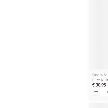
Pure by So
Pure Mult
€ 30,95
Aantal