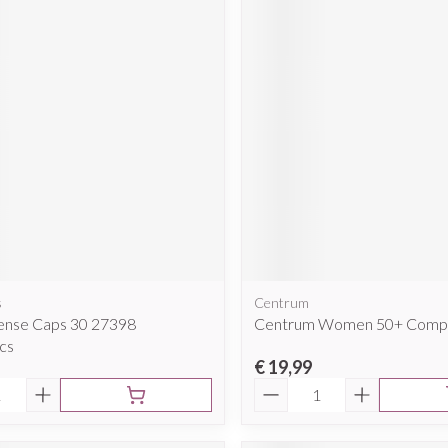
s
Centrum
nse Caps 30 27398
Centrum Women 50+ Comp
cs
€ 19,99
Aantal