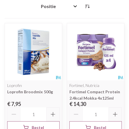
Sorteer op:
Loprofin
Fortimel, Nutricia
Loprofin Broodmix 500g
Fortimel Compact Protein
2.4kcal Mokka 4x125ml
€ 7,95
€ 14,30
Aantal
Aantal
Bestel
Bestel