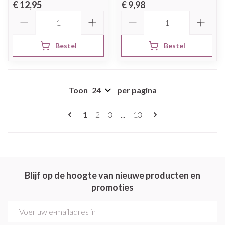
€ 12,95
€ 9,98
Aantal
Aantal
Bestel
Bestel
Toon
per pagina
Pagina's
U lees momenteel pagina
Pagina
Pagina
Pagina
1
2
3
...
13
Blijf op de hoogte van nieuwe producten en
promoties
E-mail adres