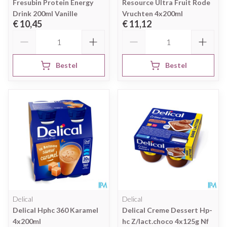
Fresubin Protein Energy
Resource Ultra Fruit Rode
Drink 200ml Vanille
Vruchten 4x200ml
€ 10,45
€ 11,12
Aantal
Aantal
Bestel
Bestel
Delical
Delical
Delical Hphc 360 Karamel
Delical Creme Dessert Hp-
4x200ml
hc Z/lact.choco 4x125g Nf