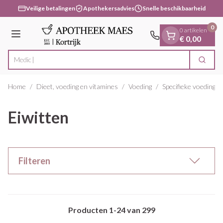
Dia 1 van 1
Ga naar de inhoud
Veilige betalingen
Apothekersadvies
Snelle beschikbaarheid
0
0 artikelen
Menu
€ 0,00
V
Zoek
Product, merk, categorie...
Home
/
Dieet, voeding en vitamines
/
Voeding
/
Specifieke voeding
/
Eiwitten
Filteren
Producten
1
-
24
van
299