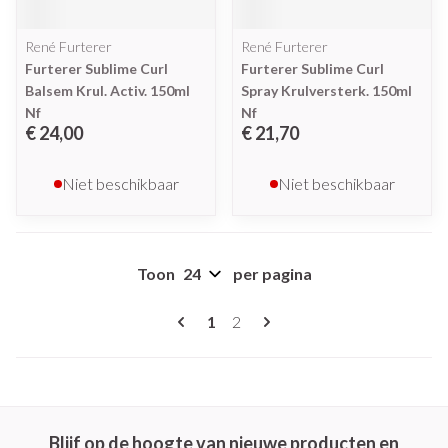
René Furterer
René Furterer
Furterer Sublime Curl
Furterer Sublime Curl
Balsem Krul. Activ. 150ml
Spray Krulversterk. 150ml
Nf
Nf
€ 24,00
€ 21,70
Niet beschikbaar
Niet beschikbaar
Toon
per pagina
Pagina's
U lees momenteel pagina
Pagina
1
2
Blijf op de hoogte van nieuwe producten en