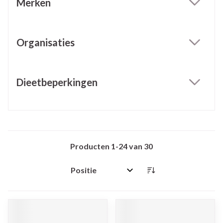
Merken
filter
Organisaties
filter
Dieetbeperkingen
filter
Producten
1
-
24
van
30
Sorteer op: