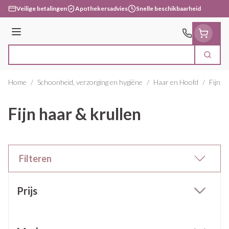
Ga naar de inhoud
Veilige betalingen
Apothekersadvies
Snelle beschikbaarheid
Menu
Zoek
Product, merk, categorie...
Home
/
Schoonheid, verzorging en hygiëne
/
Haar en Hoofd
/
Fijn h
Fijn haar & krullen
Filteren
Doorgaan naar productlijst
Prijs
filter