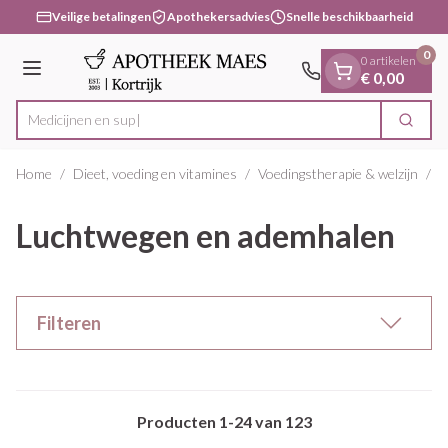
Dia 1 van 1
Ga naar de inhoud
Veilige betalingen
Apothekersadvies
Snelle beschikbaarheid
0
0 artikelen
Menu
€ 0,00
Zoek
Product, merk, categorie...
Home
/
Dieet, voeding en vitamines
/
Voedingstherapie & welzijn
/
L
Luchtwegen en ademhalen
Filteren
Producten
1
-
24
van
123