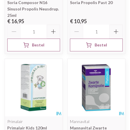
Soria Composor N16
Soria Propolis Past 20
Sinusol Propolis Neusdrup.
25ml
€ 16,95
€ 10,95
Aantal
Aantal
Bestel
Bestel
Primalair
Mannavital
Primalair Kids 120ml
Mannavital Zwarte