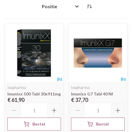
Sorteer op:
Ixxpharma
Ixxpharma
Imunixx 500 Tabl 30x911mg
Imunixx G7 Tabl 40 Nf
€ 61,90
€ 37,70
Aantal
Aantal
Bestel
Bestel