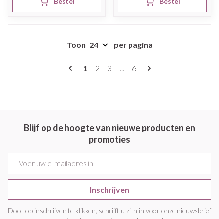
Bestel
Bestel
Toon
per pagina
Pagina's
U lees momenteel pagina
Pagina
Pagina
Pagina
1
2
3
...
6
Blijf op de hoogte van nieuwe producten en
promoties
E-mail adres
Inschrijven
Door op inschrijven te klikken, schrijft u zich in voor onze nieuwsbrief