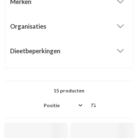
Merken
filter
Organisaties
filter
Dieetbeperkingen
filter
15
producten
Sorteer op: