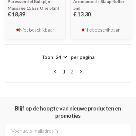
Puressentiel Buikpijn
Aromanoctis Slaap Roller
Massage 15 Ess Olie 50ml
5ml
€ 18,89
€ 13,30
Niet beschikbaar
Niet beschikbaar
Toon
per pagina
Pagina's
U lees momenteel pagina
Pagina
1
2
Blijf op de hoogte van nieuwe producten en
promoties
E-mail adres