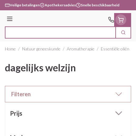
Ga naar de inhoud
Veilige betalingen
Apothekersadvies
Snelle beschikbaarheid
Menu
Zoek
Product, merk, categorie...
Home
/
Natuur geneeskunde
/
Aromatherapie
/
Essentiële oliën
/
dagelijks welzijn
Filteren
Doorgaan naar productlijst
Prijs
filter