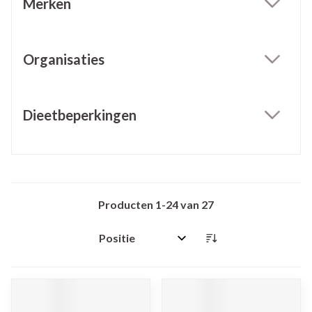
Merken
filter
Organisaties
filter
Dieetbeperkingen
filter
Producten
1
-
24
van
27
Sorteer op: