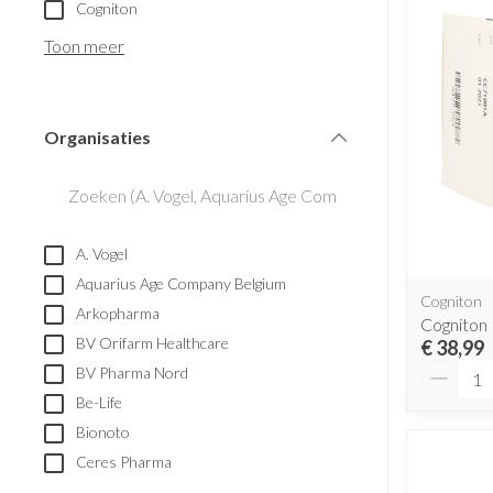
Aerosol toestell
Cogniton
Blaren
Creme, gel en s
Aerosol accesso
Toon meer
Eelt
Zuurstof
Eksteroog - likd
Ademhalingsst
Toon meer
Organisaties
filter
Spieren en gew
Specifiek voor
Naalden en spu
A. Vogel
Lichaamsverzorg
Spuiten
Aquarius Age Company Belgium
Infecties
Cogniton
Deodorant
Oplossing voor i
Arkopharma
Cogniton
Gezichtsverzorg
Naalden
BV Orifarm Healthcare
€ 38,99
Aantal
Luizen
BV Pharma Nord
Naalden voor ins
Be-Life
pennaalden
Bionoto
Toon meer
Diagnostica
Ceres Pharma