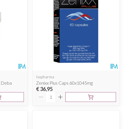
Ixxpharma
g Deba
Zenixx Plus Caps 60x1045mg
€ 36,95
Aantal