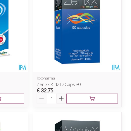
rende
Parfums en
geurproducten
Ixxpharma
Zenixx Kidz D Caps 90
€ 32,75
Aantal
CBD