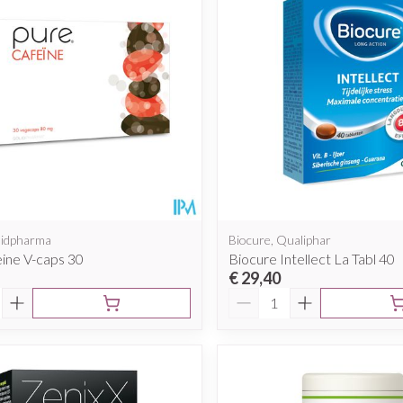
Mondmaskers
rging
Supplementen
Insectenwe
middelen
ssen
 geïrriteerde
lidpharma
Biocure, Qualiphar
ine V-caps 30
Biocure Intellect La Tabl 40
€ 29,40
Aantal
Zelfbruiner
Scheren