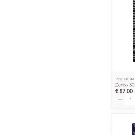
Ixxpharma
Zenixx 5
€ 87,00
Aantal