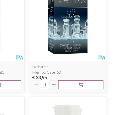
Ixxpharma
180
Memixx Caps 60
€ 33,95
Aantal