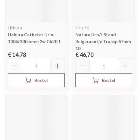
Hekura
Natura
Hekura Catheter Urin.
Natura Uro/z Stand
100% Siliconen 2w Ch20 1
Buigkraantje Transp 57mm
10
€ 14,78
€ 46,70
Aantal
Aantal
Bestel
Bestel