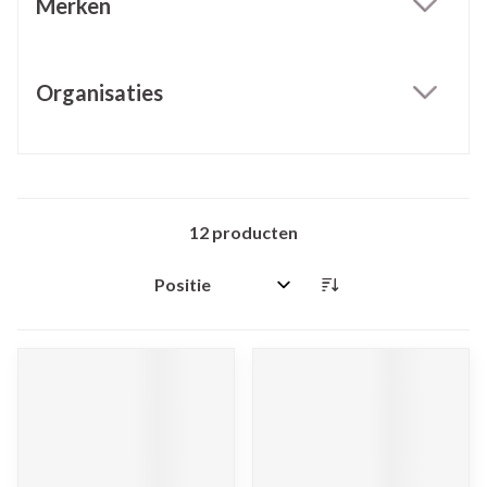
Merken
filter
Organisaties
filter
12
producten
Sorteer op: