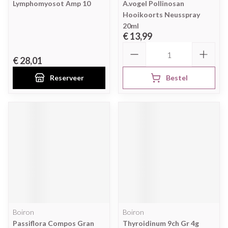
Lymphomyosot Amp 10
A.vogel Pollinosan
Hooikoorts Neusspray
20ml
€ 13,99
Aantal
€ 28,01
Reserveer
Bestel
Boiron
Boiron
Passiflora Compos Gran
Thyroidinum 9ch Gr 4g