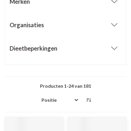
Merken
filter
Organisaties
filter
Dieetbeperkingen
filter
Producten
1
-
24
van
181
Sorteer op: