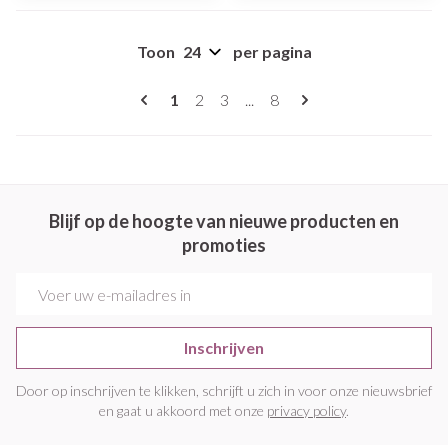
Toon
per pagina
Pagina's
U lees momenteel pagina
Pagina
Pagina
Pagina
1
2
3
...
8
Blijf op de hoogte van nieuwe producten en
promoties
E-mail adres
Inschrijven
Door op inschrijven te klikken, schrijft u zich in voor onze nieuwsbrief
en gaat u akkoord met onze
privacy policy
.