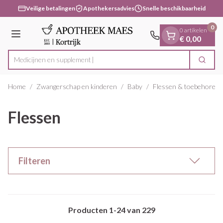
Dia 1 van 1
Ga naar de inhoud
Veilige betalingen
Apothekersadvies
Snelle beschikbaarheid
0
0 artikelen
Menu
€ 0,00
Medi
Zoek
Product, merk, categorie...
Home
/
Zwangerschap en kinderen
/
Baby
/
Flessen & toebehoren
Flessen
Filteren
Producten
1
-
24
van
229