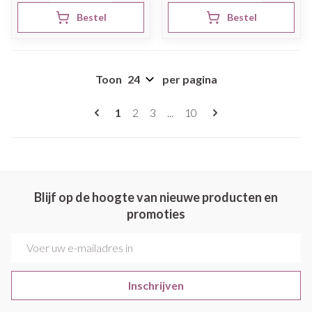
Bestel
Bestel
Toon
per pagina
Pagina's
U lees momenteel pagina
Pagina
Pagina
Pagina
1
2
3
...
10
Blijf op de hoogte van nieuwe producten en
promoties
E-mail adres
Inschrijven