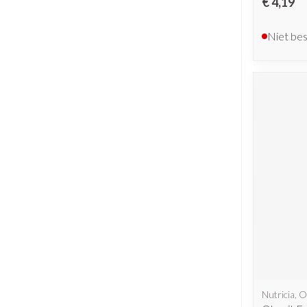
€ 4,19
Niet be
Nutricia, O