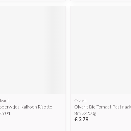
lvarit
Olvarit
operwtjes Kalkoen Risotto
Olvarit Bio Tomaat Pastinaak 
18m01
8m 2x200g
€ 3,79