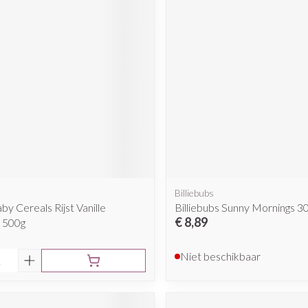
Mondmaskers
rging
Supplementen
Insectenwe
middelen
ssen
 geïrriteerde
Billiebubs
Zelfbruiner
Scheren
by Cereals Rijst Vanille
Billiebubs Sunny Mornings 3
€ 8,89
j 500g
Niet beschikbaar