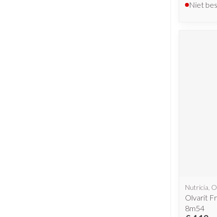
Niet be
Nutricia, O
Olvarit F
8m54