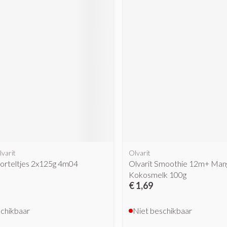
lvarit
Olvarit
orteltjes 2x125g 4m04
Olvarit Smoothie 12m+ Man
Kokosmelk 100g
€ 1,69
schikbaar
Niet beschikbaar