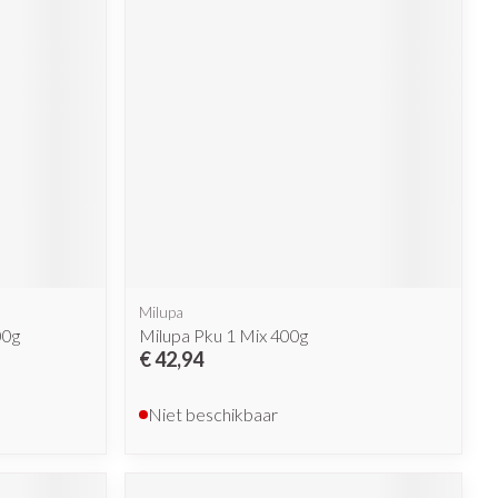
rende
Parfums en
geurproducten
Milupa
CBD
00g
Milupa Pku 1 Mix 400g
€ 42,94
Niet beschikbaar