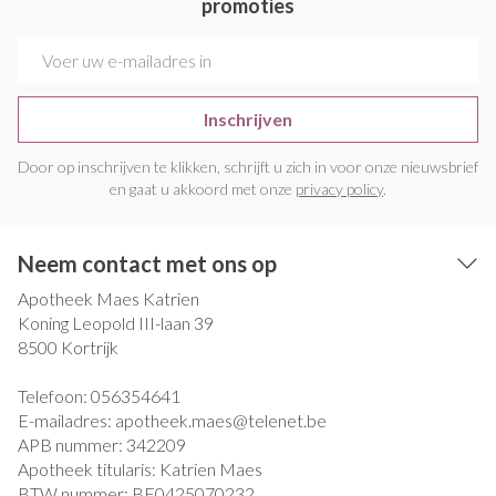
promoties
E-mail adres
Inschrijven
Door op inschrijven te klikken, schrijft u zich in voor onze nieuwsbrief
en gaat u akkoord met onze
privacy policy
.
Neem contact met ons op
Apotheek Maes Katrien
Koning Leopold III-laan 39
8500
Kortrijk
Telefoon:
056354641
E-mailadres:
apotheek.maes@
telenet.be
APB nummer:
342209
Apotheek titularis:
Katrien Maes
BTW nummer:
BE0425070232