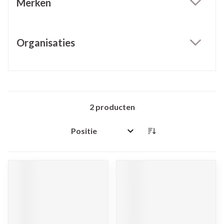
Merken
filter
Organisaties
filter
2
producten
Sorteer op: