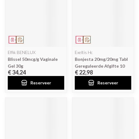
Geneesmiddel
Op voorschrift
Geneesmiddel
Op voorschrift
Effik BENELUX
Exeltis Hc
Blissel 50mcg/g Vaginale
Bonjesta 20mg/20mg Tabl
Gel 30g
Gereguleerde Afgifte 10
€ 34,24
€ 22,98
Reserveer
Reserveer