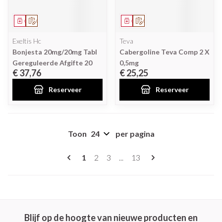
Geneesmiddel
Op voorschrift
Geneesmiddel
Op voorschrift
Exeltis Hc
Teva
Bonjesta 20mg/20mg Tabl
Cabergoline Teva Comp 2 X
Gereguleerde Afgifte 20
0,5mg
€ 37,76
€ 25,25
Reserveer
Reserveer
Toon
per pagina
Pagina's
U lees momenteel pagina
Pagina
Pagina
Pagina
1
2
3
...
13
Blijf op de hoogte van nieuwe producten en