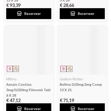
13 X 28
3 X 28
€ 93,39
€ 28,66
Reserveer
Reserveer
Geneesmiddel
Op voorschrift
Geneesmiddel
Op voorschrift
Mithra
Gedeon Richter
Annais Continu
Bellina 0,03mg/2mg Comp
3mg/0,020mg Filmomh Tabl
13 X 21
6 X 28
€ 47,12
€ 71,19
Reserveer
Reserveer