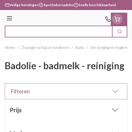
Ga naar de inhoud
Veilige betalingen
Apothekersadvies
Snelle beschikbaarheid
Menu
Zoek
Product, merk, categorie...
Home
/
Zwangerschap en kinderen
/
Baby
/
Verzorging en hygiëne
Badolie - badmelk - reiniging
Filteren
Doorgaan naar productlijst
Prijs
filter