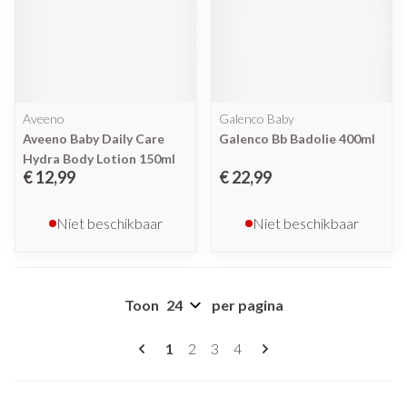
Aveeno
Galenco Baby
Aveeno Baby Daily Care
Galenco Bb Badolie 400ml
Hydra Body Lotion 150ml
€ 12,99
€ 22,99
Niet beschikbaar
Niet beschikbaar
Toon
per pagina
Pagina's
U lees momenteel pagina
Pagina
Pagina
Pagina
1
2
3
4