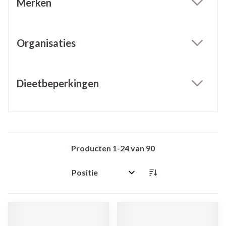
Merken
filter
Organisaties
filter
Dieetbeperkingen
filter
Producten
1
-
24
van
90
Sorteer op: