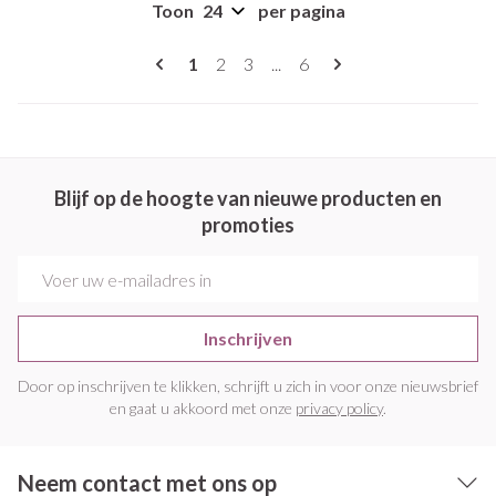
Toon
per pagina
Pagina's
U lees momenteel pagina
Pagina
Pagina
Pagina
1
2
3
...
6
Blijf op de hoogte van nieuwe producten en
promoties
E-mail adres
Inschrijven
Door op inschrijven te klikken, schrijft u zich in voor onze nieuwsbrief
en gaat u akkoord met onze
privacy policy
.
Neem contact met ons op