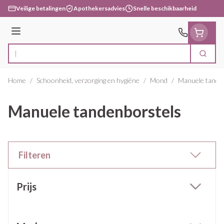
Ga naar de inhoud
Veilige betalingen
Apothekersadvies
Snelle beschikbaarheid
Menu
Zoek
Product, merk, categorie...
Home
/
Schoonheid, verzorging en hygiëne
/
Mond
/
Manuele tande
Manuele tandenborstels
Filteren
Doorgaan naar productlijst
Prijs
filter