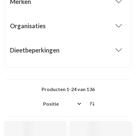
Merken
filter
Organisaties
filter
Dieetbeperkingen
filter
Producten
1
-
24
van
136
Sorteer op: