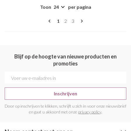
Toon
per pagina
Pagina's
U lees momenteel pagina
Pagina
Pagina
1
2
3
Blijf op de hoogte van nieuwe producten en
promoties
E-mail adres
Inschrijven
Door op inschrijven te klikken, schrijft u zich in voor onze nieuwsbrief
en gaat u akkoord met onze
privacy policy
.