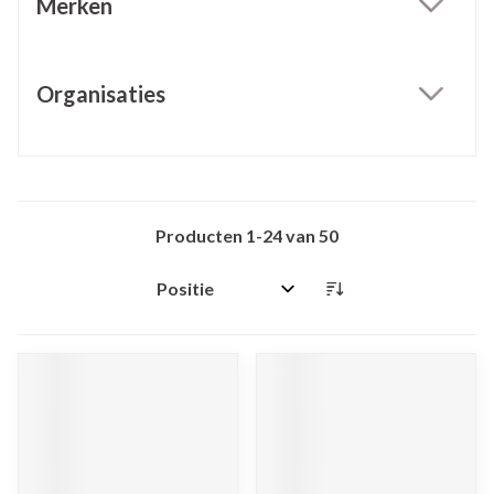
Merken
filter
Organisaties
filter
Producten
1
-
24
van
50
Sorteer op: