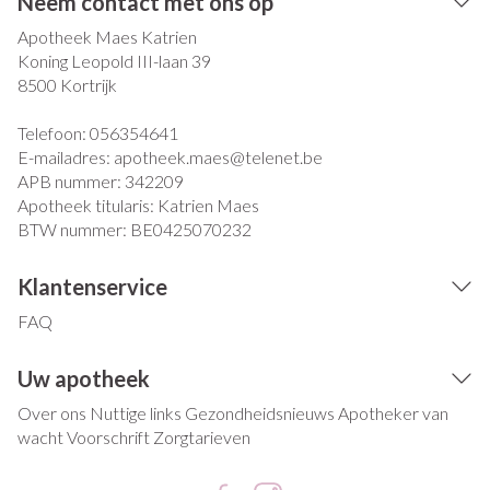
Neem contact met ons op
Apotheek Maes Katrien
Koning Leopold III-laan 39
8500
Kortrijk
Telefoon:
056354641
E-mailadres:
apotheek.maes@
telenet.be
APB nummer:
342209
Apotheek titularis:
Katrien Maes
BTW nummer:
BE0425070232
Klantenservice
FAQ
Uw apotheek
Over ons
Nuttige links
Gezondheidsnieuws
Apotheker van
wacht
Voorschrift
Zorgtarieven