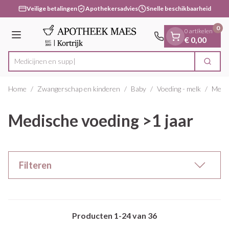
Dia 1 van 1
Ga naar de inhoud
Veilige betalingen
Apothekersadvies
Snelle beschikbaarheid
0
0 artikelen
Menu
€ 0,00
Zoek
Product, merk, categorie...
Home
/
Zwangerschap en kinderen
/
Baby
/
Voeding - melk
/
Medis
Medische voeding >1 jaar
Filteren
Producten
1
-
24
van
36