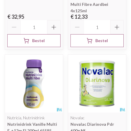
Multi Fibre Aardbei
4x125ml
€ 32,95
€ 12,33
Aantal
Aantal
Bestel
Bestel
Nutricia, Nutrinidrink
Novalac
Nutrinidrink Vanille Multi
Novalac Diarinova Pdr
F. +12m Fl 200ml 65585
600g Nf