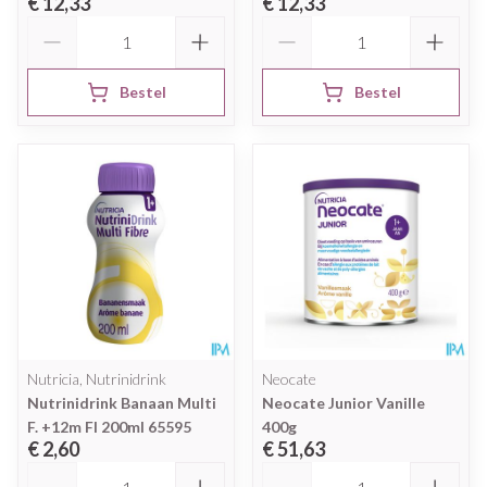
€ 12,33
€ 12,33
Aantal
Aantal
Bestel
Bestel
Nutricia, Nutrinidrink
Neocate
Nutrinidrink Banaan Multi
Neocate Junior Vanille
F. +12m Fl 200ml 65595
400g
€ 2,60
€ 51,63
Aantal
Aantal