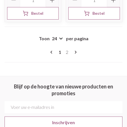
Bestel
Bestel
Toon
per pagina
Pagina's
U lees momenteel pagina
Pagina
1
2
Blijf op de hoogte van nieuwe producten en
promoties
E-mail adres
Inschrijven