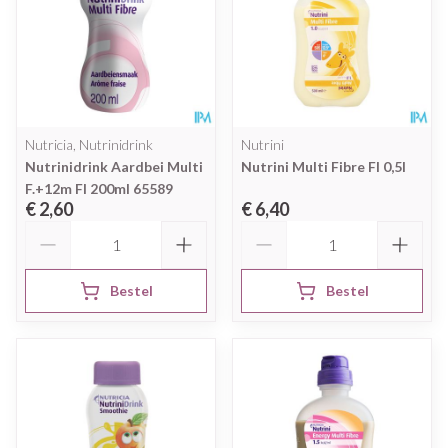
Nutricia, Nutrinidrink
Nutrini
Nutrinidrink Aardbei Multi
Nutrini Multi Fibre Fl 0,5l
F.+12m Fl 200ml 65589
€ 2,60
€ 6,40
Aantal
Aantal
Bestel
Bestel