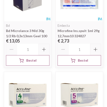
Bd
Embecta
Bd Microlance 3 Nld 30g
Microfine Ins.spuit 1ml 29g
1/2 Rb 0,3x13mm Geel 100
12,7mm10 324827
€ 13,05
€ 2,73
Aantal
Aantal
Bestel
Bestel