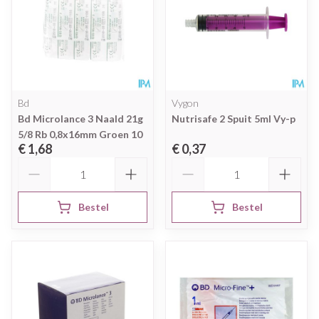
Bd
Vygon
Bd Microlance 3 Naald 21g
Nutrisafe 2 Spuit 5ml Vy-p
5/8 Rb 0,8x16mm Groen 10
€ 1,68
€ 0,37
Aantal
Aantal
Bestel
Bestel