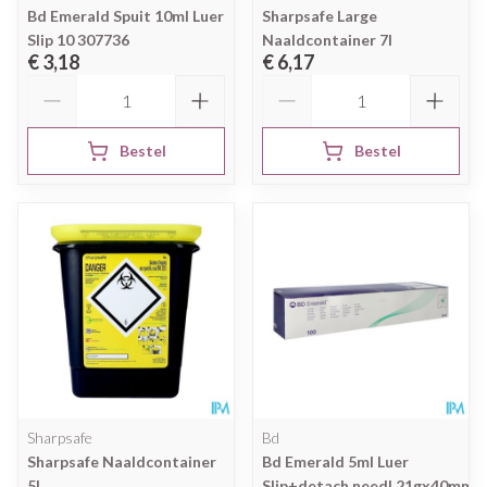
Bd Emerald Spuit 10ml Luer
Sharpsafe Large
Slip 10 307736
Naaldcontainer 7l
€ 3,18
€ 6,17
Aantal
Aantal
Bestel
Bestel
Sharpsafe
Bd
Sharpsafe Naaldcontainer
Bd Emerald 5ml Luer
5l
Slip+detach.needl.21gx40mm