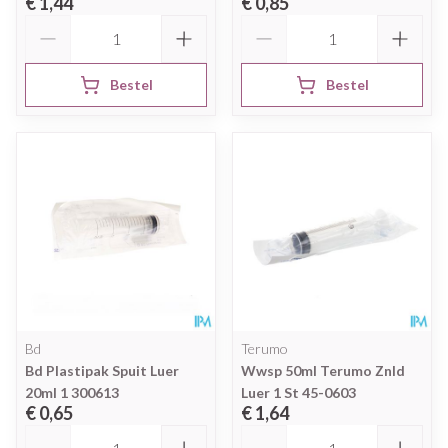
€ 1,44
€ 0,85
Aantal
Aantal
Bestel
Bestel
Bd
Terumo
Bd Plastipak Spuit Luer
Wwsp 50ml Terumo Znld
20ml 1 300613
Luer 1 St 45-0603
€ 0,65
€ 1,64
Aantal
Aantal