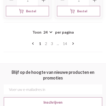
Bestel
Bestel
Toon
per pagina
Pagina's
U lees momenteel pagina
Pagina
Pagina
Pagina
1
2
3
...
14
Blijf op de hoogte van nieuwe producten en
promoties
E-mail adres
Inschrijven