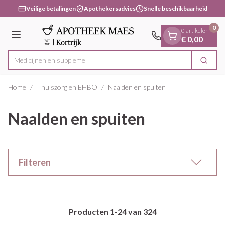
Dia 1 van 1
Ga naar de inhoud
Veilige betalingen
Apothekersadvies
Snelle beschikbaarheid
0
0 artikelen
Menu
€ 0,00
Med
Zoek
Product, merk, categorie...
Home
/
Thuiszorg en EHBO
/
Naalden en spuiten
Naalden en spuiten
Filteren
Producten
1
-
24
van
324