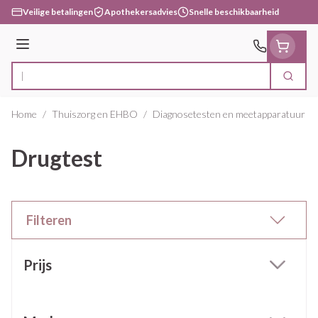
Ga naar de inhoud
Veilige betalingen
Apothekersadvies
Snelle beschikbaarheid
Menu
Zoek
Product, merk, categorie...
Home
/
Thuiszorg en EHBO
/
Diagnosetesten en meetapparatuur
/
Drugtest
Filteren
Doorgaan naar productlijst
Prijs
filter