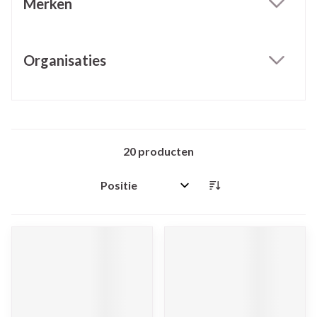
Merken
filter
Organisaties
filter
20
producten
Sorteer op: