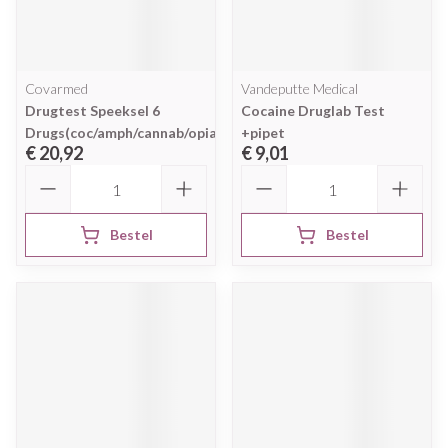
Covarmed
Vandeputte Medical
Drugtest Speeksel 6
Cocaine Druglab Test
Drugs(coc/amph/cannab/opiat/xt
+pipet
€ 20,92
€ 9,01
Aantal
Aantal
Bestel
Bestel