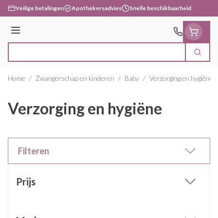
Ga naar de inhoud
Veilige betalingen
Apothekersadvies
Snelle beschikbaarheid
Menu
Zoek
Product, merk, categorie...
Home
/
Zwangerschap en kinderen
/
Baby
/
Verzorging en hygiëne
Verzorging en hygiëne
Filteren
Doorgaan naar productlijst
Prijs
filter