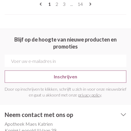
Pagina's
U lees momenteel pagina
Pagina
Pagina
Pagina
1
2
3
...
14
Blijf op de hoogte van nieuwe producten en
promoties
E-mail adres
Inschrijven
Door op inschrijven te klikken, schrijft u zich in voor onze nieuwsbrief
en gaat u akkoord met onze
privacy policy
.
Neem contact met ons op
Apotheek Maes Katrien
Koning Leopold III-laan 39