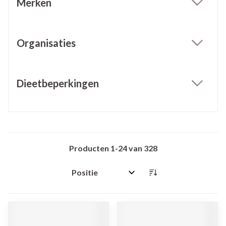
Merken
filter
Organisaties
filter
Dieetbeperkingen
filter
Producten
1
-
24
van
328
Sorteer op: