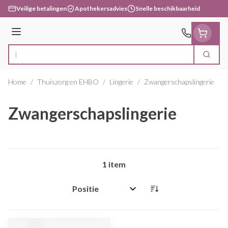
Ga naar de inhoud
Veilige betalingen
Apothekersadvies
Snelle beschikbaarheid
Menu
Zoek
Product, merk, categorie...
Home
/
Thuiszorg en EHBO
/
Lingerie
/
Zwangerschapslingerie
Zwangerschapslingerie
1
item
Sorteer op: