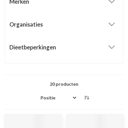
Merken
filter
Organisaties
filter
Dieetbeperkingen
filter
20
producten
Sorteer op: