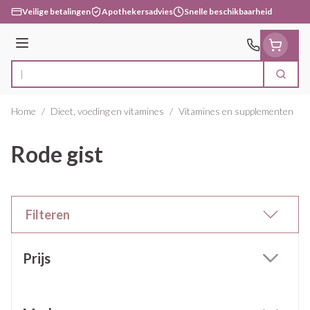
Ga naar de inhoud
Veilige betalingen
Apothekersadvies
Snelle beschikbaarheid
Menu
Zoek
Product, merk, categorie...
Home
/
Dieet, voeding en vitamines
/
Vitamines en supplementen
/
Rode gist
Filteren
Doorgaan naar productlijst
Prijs
filter