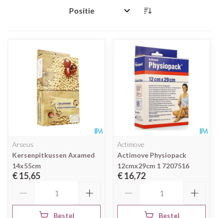
Sorteer op:
Arseus
Actimove
Kersenpitkussen Axamed
Actimove Physiopack
14x55cm
12cmx29cm 1 7207516
€ 15,65
€ 16,72
Aantal
Aantal
Bestel
Bestel