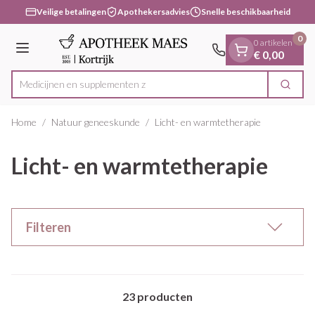
Dia 1 van 1
Ga naar de inhoud
Veilige betalingen
Apothekersadvies
Snelle beschikbaarheid
0
0 artikelen
Menu
€ 0,00
Medicijnen
Zoek
Product, merk, categorie...
Home
/
Natuur geneeskunde
/
Licht- en warmtetherapie
Licht- en warmtetherapie
Filteren
23
producten