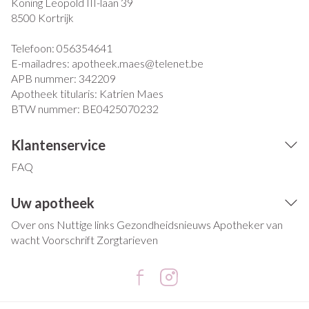
Koning Leopold III-laan 39
8500
Kortrijk
Telefoon:
056354641
E-mailadres:
apotheek.maes@
telenet.be
APB nummer:
342209
Apotheek titularis:
Katrien Maes
BTW nummer:
BE0425070232
Klantenservice
FAQ
Uw apotheek
Over ons
Nuttige links
Gezondheidsnieuws
Apotheker van
wacht
Voorschrift
Zorgtarieven