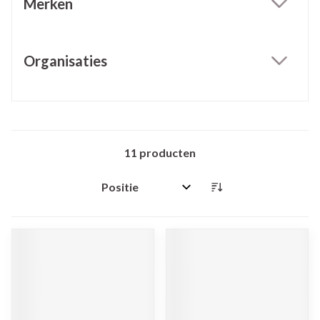
Merken
filter
Organisaties
filter
11
producten
Sorteer op: