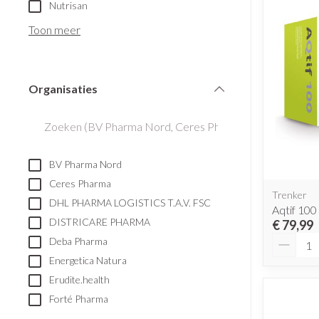
Aerosol toestell
Nutrisan
Blaren
Creme, gel en s
Aerosol accesso
Toon meer
Eelt
Zuurstof
Eksteroog - likd
Ademhalingsst
Toon meer
Organisaties
filter
Spieren en gew
Specifiek voor
Naalden en spu
BV Pharma Nord
Lichaamsverzorg
Spuiten
Ceres Pharma
Infecties
Trenker
Deodorant
Oplossing voor i
DHL PHARMA LOGISTICS T.A.V. FSC
Aqtif 100
Gezichtsverzorg
Naalden
DISTRICARE PHARMA
€ 79,99
Aantal
Luizen
Deba Pharma
Naalden voor ins
Energetica Natura
pennaalden
Erudite.health
Toon meer
Diagnostica
Forté Pharma