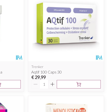
rende
Parfums en
geurproducten
Trenker
ba
Aqtif 100 Caps 30
€ 29,99
Aantal
CBD