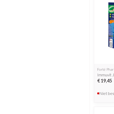
Forté Pha
Immuvit 
€ 19,45
Niet be