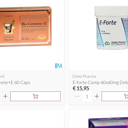
Mondmaskers
rging
Supplementen
Insectenwe
middelen
ssen
 geïrriteerde
ord
Deba Pharma
tene+E 60 Caps
E-forte Comp 60x60mg De
€ 15,95
Aantal
Zelfbruiner
Scheren