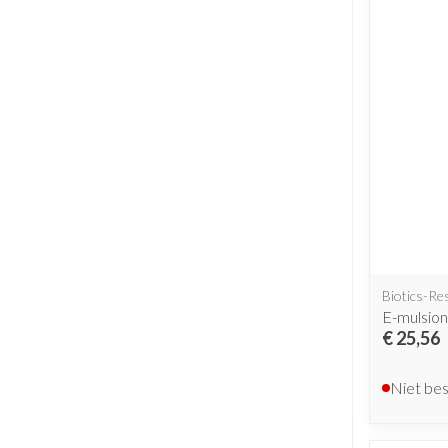
Biotics-Re
E-mulsion
€ 25,56
Niet be