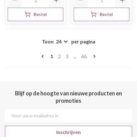
Bestel
Bestel
Toon
per pagina
Pagina's
U lees momenteel pagina
Pagina
Pagina
Pagina
1
2
3
...
46
Blijf op de hoogte van nieuwe producten en
promoties
E-mail adres
Inschrijven