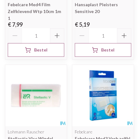
Febelcare Med4 Film
Hansaplast Pleisters
Zelfklevend Wtp 10cm 1m
Sensitive 20
1
€ 7,99
€ 5,19
Aantal
Aantal
Bestel
Bestel
Lohmann Rauscher
Febelcare
Stellastic Visc Windel
Febelcare Med3 Verb.zelfkl