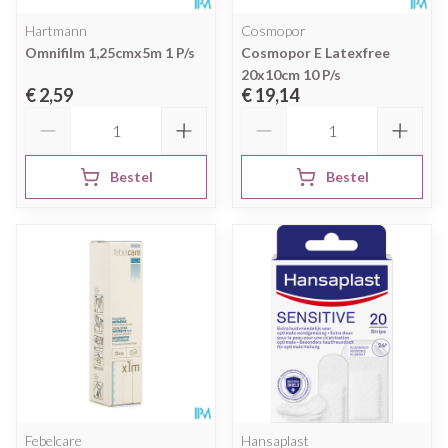
Hartmann
Cosmopor
Omnifilm 1,25cmx5m 1 P/s
Cosmopor E Latexfree
20x10cm 10 P/s
€ 2,59
€ 19,14
Aantal
Aantal
Bestel
Bestel
Febelcare
Hansaplast