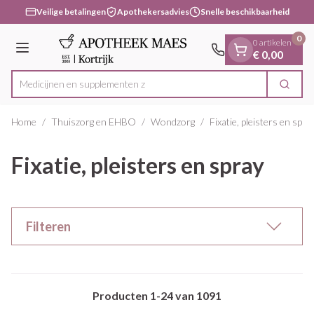
Dia 1 van 1
Ga naar de inhoud
Veilige betalingen
Apothekersadvies
Snelle beschikbaarheid
0
0 artikelen
Menu
€ 0,00
Medicijn
Zoek
Product, merk, categorie...
Home
/
Thuiszorg en EHBO
/
Wondzorg
/
Fixatie, pleisters en spra
Fixatie, pleisters en spray
Filteren
Producten
1
-
24
van
1091