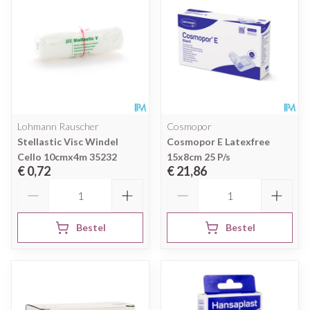
Lohmann Rauscher
Cosmopor
Stellastic Visc Windel
Cosmopor E Latexfree
Cello 10cmx4m 35232
15x8cm 25 P/s
€ 0,72
€ 21,86
Aantal
Aantal
Bestel
Bestel