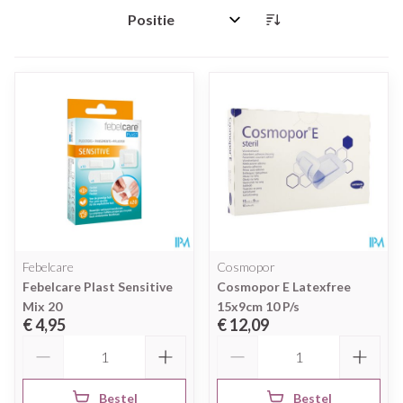
Sorteer op:
Febelcare
Cosmopor
Febelcare Plast Sensitive
Cosmopor E Latexfree
Mix 20
15x9cm 10 P/s
€ 4,95
€ 12,09
Aantal
Aantal
Bestel
Bestel