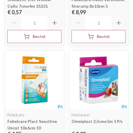
Cello 7cmx4m 35231
Ster.wtp 8x10cm 5
€ 0,57
€ 8,99
Aantal
Aantal
Bestel
Bestel
Febelcare
Hartmann
Febelcare Plast Sensitive
Omniplast 2,5cmx5m 1 P/s
Uncut 10x6cm 10