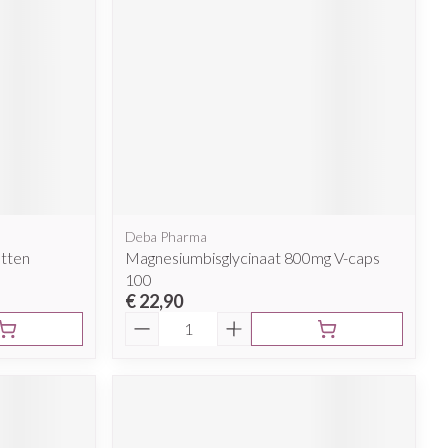
rende
Parfums en
geurproducten
Deba Pharma
etten
Magnesiumbisglycinaat 800mg V-caps
100
€ 22,90
CBD
Aantal