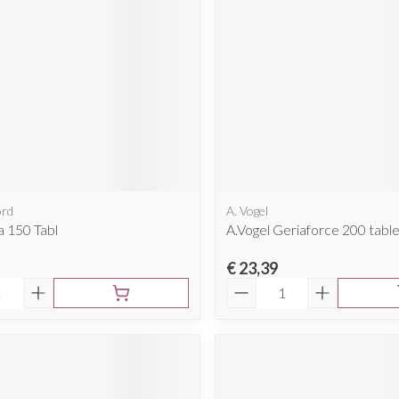
Mondmaskers
rging
Supplementen
Insectenwe
middelen
ssen
 geïrriteerde
ord
A. Vogel
a 150 Tabl
A.Vogel Geriaforce 200 tabl
€ 23,39
Zelfbruiner
Scheren
Aantal