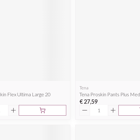
Mondmaskers
rging
Supplementen
Insectenwe
middelen
ssen
 geïrriteerde
Tena
Zelfbruiner
Scheren
kin Flex Ultima Large 20
Tena Proskin Pants Plus Me
€ 27,59
Aantal