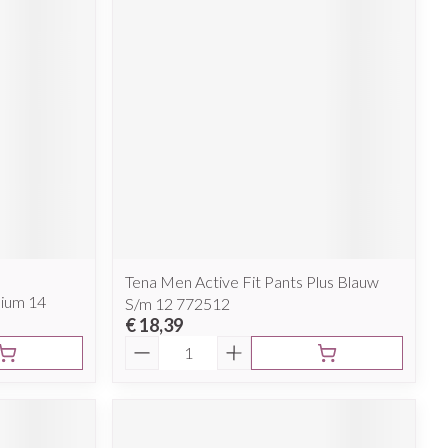
rende
Parfums en
geurproducten
Tena Men Active Fit Pants Plus Blauw
CBD
dium 14
S/m 12 772512
€ 18,39
Aantal