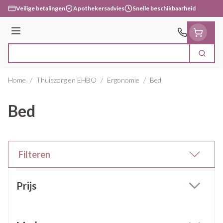
Ga naar de inhoud
Veilige betalingen
Apothekersadvies
Snelle beschikbaarheid
Menu
Zoek
Product, merk, categorie...
Home
/
Thuiszorg en EHBO
/
Ergonomie
/
Bed
Bed
Filteren
Doorgaan naar productlijst
Prijs
filter