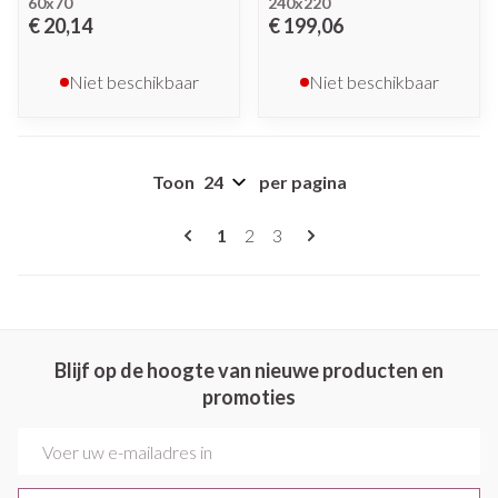
60x70
240x220
€ 20,14
€ 199,06
Niet beschikbaar
Niet beschikbaar
Toon
per pagina
Pagina's
U lees momenteel pagina
Pagina
Pagina
1
2
3
Blijf op de hoogte van nieuwe producten en
promoties
E-mail adres