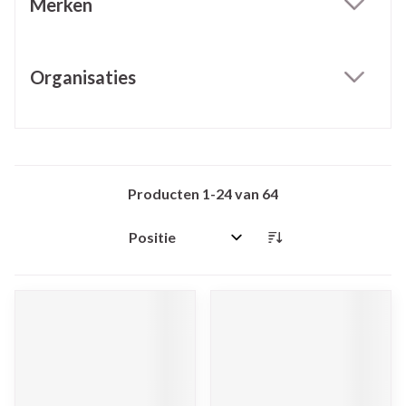
Merken
filter
Organisaties
filter
Producten
1
-
24
van
64
Sorteer op: