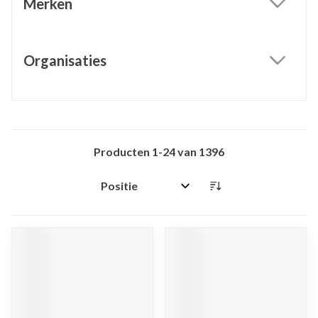
Merken
filter
Organisaties
filter
Producten
1
-
24
van
1396
Sorteer op: