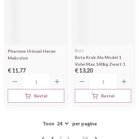
Bota
Pharmex Urinaal Heren
Bota Kruk Alu Model 1
Makrolon
Volw Max.140kg Zwart 1
€ 11,77
€ 13,20
Aantal
Aantal
Bestel
Bestel
Toon
per pagina
Pagina's
U lees momenteel pagina
Pagina
Pagina
Pagina
1
2
3
...
59