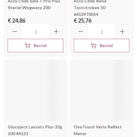
Accu Chek Safe T Pro Plus
Accu Chek Aviva
Steriel Wegwerp 200
Teststroken 50
6453970054
€ 24,86
€ 25,76
Aantal
Aantal
Bestel
Bestel
Glucoject Lancets Plus 33g
OneTouch Verio Reflect
100 44121
Meter