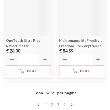
OneTouch Ultra Plus
Maintenance kit FreeStyle
Reflect Meter
Freedom Lite Zorgtraject
€ 28,00
€ 84,59
Aantal
Aantal
Bestel
Bestel
Toon
per pagina
Pagina's
U lees momenteel pagina
Pagina
Pagina
Pagina
1
2
3
4