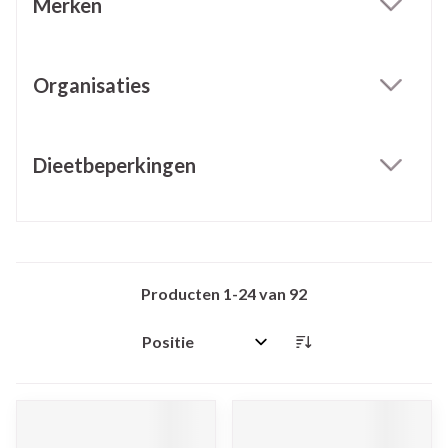
Merken
filter
Organisaties
filter
Dieetbeperkingen
filter
Producten
1
-
24
van
92
Sorteer op: