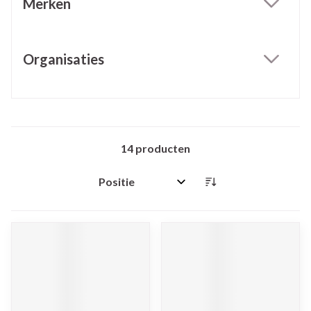
Merken
filter
Organisaties
filter
14
producten
Sorteer op: