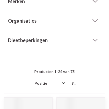
Merken
filter
Organisaties
filter
Dieetbeperkingen
filter
Producten
1
-
24
van
75
Sorteer op: