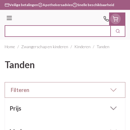
Ga naar de inhoud
Veilige betalingen
Apothekersadvies
Snelle beschikbaarheid
Menu
Zoek
Product, merk, categorie...
Home
/
Zwangerschap en kinderen
/
Kinderen
/
Tanden
Tanden
Filteren
Doorgaan naar productlijst
Prijs
filter