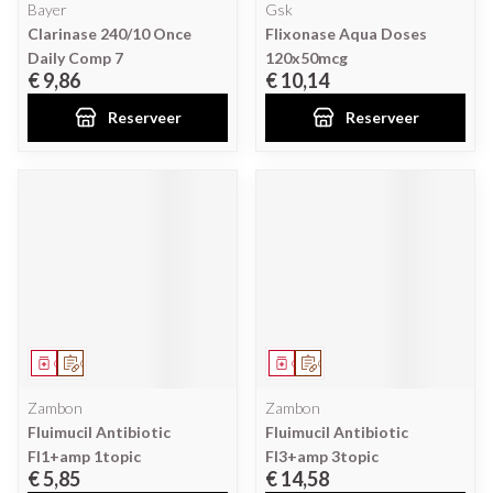
Bayer
Gsk
Clarinase 240/10 Once
Flixonase Aqua Doses
Daily Comp 7
120x50mcg
€ 9,86
€ 10,14
Reserveer
Reserveer
Geneesmiddel
Op voorschrift
Geneesmiddel
Op voorschrift
Zambon
Zambon
Fluimucil Antibiotic
Fluimucil Antibiotic
Fl1+amp 1topic
Fl3+amp 3topic
€ 5,85
€ 14,58