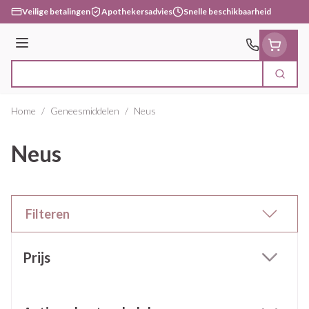
Ga naar de inhoud
Veilige betalingen
Apothekersadvies
Snelle beschikbaarheid
Menu
Zoek
Product, merk, categorie...
Home
/
Geneesmiddelen
/
Neus
Neus
Filteren
Doorgaan naar productlijst
Prijs
filter