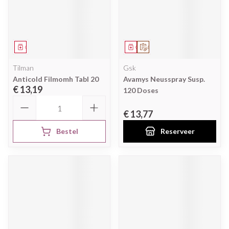
Geneesmiddel
Geneesmiddel
Op voorschrift
Tilman
Gsk
Anticold Filmomh Tabl 20
Avamys Neusspray Susp.
€ 13,19
120 Doses
Aantal
€ 13,77
Bestel
Reserveer