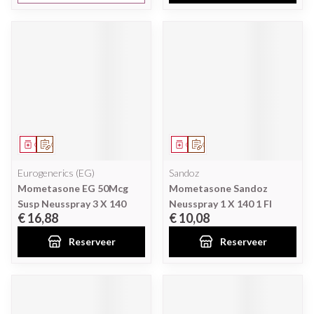
Geneesmiddel
Op voorschrift
Geneesmiddel
Op voorschrift
Eurogenerics (EG)
Sandoz
Mometasone EG 50Mcg
Mometasone Sandoz
Susp Neusspray 3 X 140
Neusspray 1 X 140 1 Fl
€ 16,88
€ 10,08
Reserveer
Reserveer