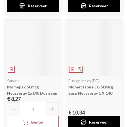
Reserveer
Reserveer
Geneesmiddel
Geneesmiddel
Op voorschrift
Sandoz
Eurogenerics (EG)
Momepax 50mcg
Mometasone EG 50Mcg
Neusspray 1x140 Dosissen
Susp Neusspray 1 X 140
€ 8,27
Aantal
€ 10,34
Bestel
Reserveer