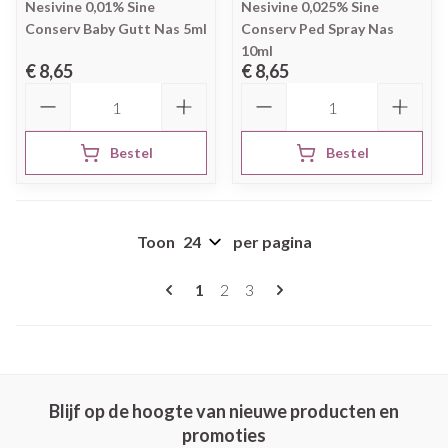
Nesivine 0,01% Sine
Nesivine 0,025% Sine
Conserv Baby Gutt Nas 5ml
Conserv Ped Spray Nas
10ml
€ 8,65
€ 8,65
Aantal
Aantal
Bestel
Bestel
Toon
per pagina
Pagina's
U lees momenteel pagina
Pagina
Pagina
1
2
3
Blijf op de hoogte van nieuwe producten en
promoties