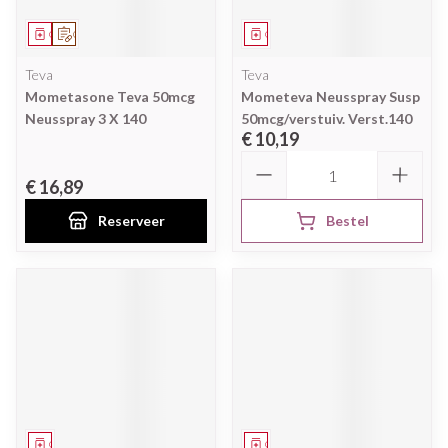
Geneesmiddel
Op voorschrift
Geneesmiddel
Teva
Teva
Mometasone Teva 50mcg
Mometeva Neusspray Susp
Neusspray 3 X 140
50mcg/verstuiv. Verst.140
€ 10,19
Aantal
€ 16,89
Reserveer
Bestel
Geneesmiddel
Geneesmiddel