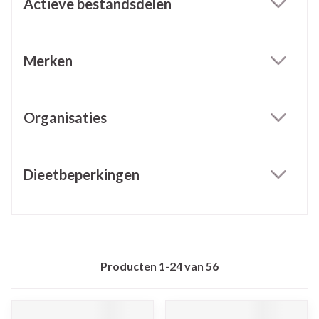
Actieve bestandsdelen
filter
Merken
filter
Organisaties
filter
Dieetbeperkingen
filter
Producten
1
-
24
van
56