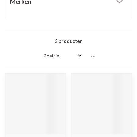
Merken
filter
3
producten
Sorteer op: