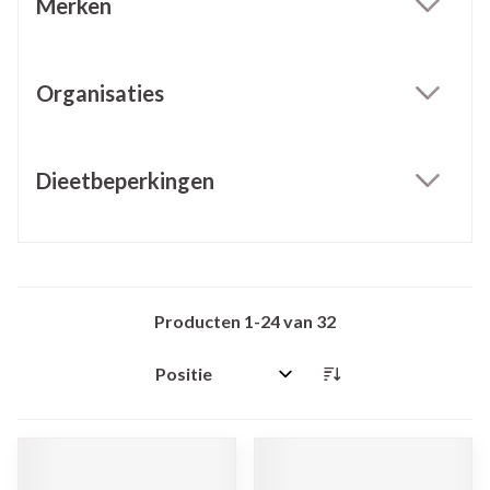
Merken
filter
Organisaties
filter
Dieetbeperkingen
filter
Producten
1
-
24
van
32
Sorteer op: