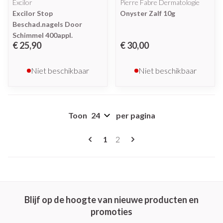
Excilor
Pierre Fabre Dermatologie
Excilor Stop
Onyster Zalf 10g
Beschad.nagels Door
Schimmel 400appl.
€ 25,90
€ 30,00
Niet beschikbaar
Niet beschikbaar
Toon
per pagina
Pagina's
U lees momenteel pagina
Pagina
1
2
Blijf op de hoogte van nieuwe producten en
promoties