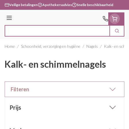
Ga naar de inhoud
Veilige betalingen
Apothekersadvies
Snelle beschikbaarheid
Menu
Zoek
Product, merk, categorie...
Home
/
Schoonheid, verzorging en hygiëne
/
Nagels
/
Kalk- en schi
Kalk- en schimmelnagels
Filteren
Doorgaan naar productlijst
Prijs
filter