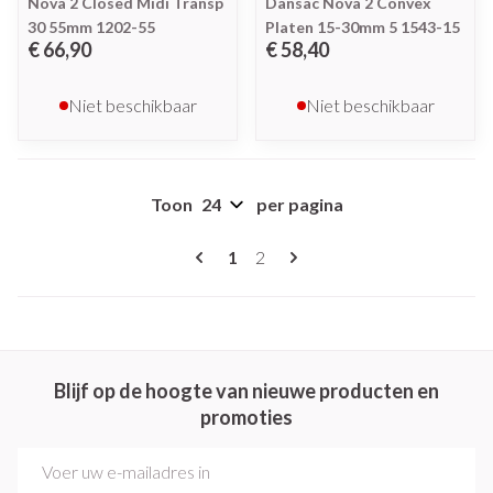
Nova 2 Closed Midi Transp
Dansac Nova 2 Convex
30 55mm 1202-55
Platen 15-30mm 5 1543-15
€ 66,90
€ 58,40
Niet beschikbaar
Niet beschikbaar
Toon
per pagina
Pagina's
U lees momenteel pagina
Pagina
1
2
Blijf op de hoogte van nieuwe producten en
promoties
E-mail adres