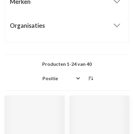
Merken
filter
Organisaties
filter
Producten
1
-
24
van
40
Sorteer op: