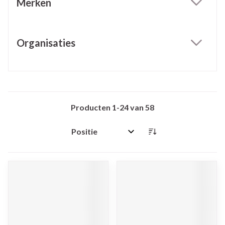
Merken
filter
Organisaties
filter
Producten
1
-
24
van
58
Sorteer op: