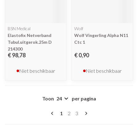
BSN Medical
Wolf
Elastofix Netverband
Wolf Vingerling Alpha N11
Tubul.uitgerok.25m D
Ctc 1
214300
€ 98,78
€ 0,90
Niet beschikbaar
Niet beschikbaar
Toon
per pagina
Pagina's
U lees momenteel pagina
Pagina
Pagina
1
2
3