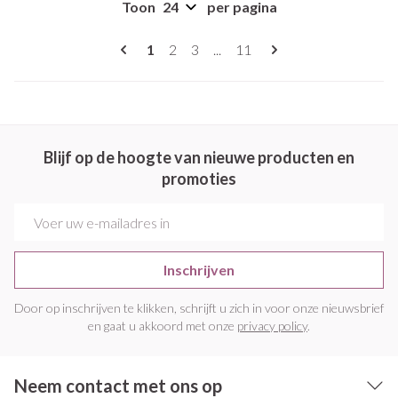
Toon
per pagina
Pagina's
U lees momenteel pagina
Pagina
Pagina
Pagina
1
2
3
...
11
Blijf op de hoogte van nieuwe producten en
promoties
E-mail adres
Inschrijven
Door op inschrijven te klikken, schrijft u zich in voor onze nieuwsbrief
en gaat u akkoord met onze
privacy policy
.
Neem contact met ons op