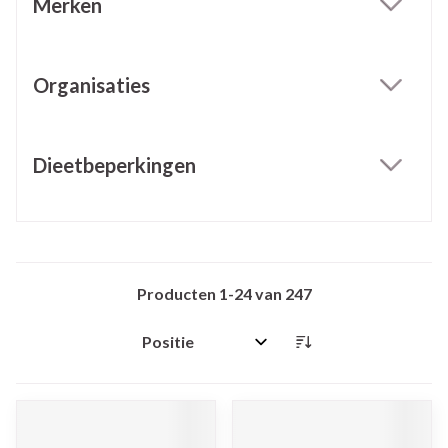
Merken
filter
Organisaties
filter
Dieetbeperkingen
filter
Producten
1
-
24
van
247
Sorteer op: