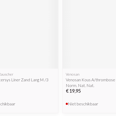
Mondmaskers
rging
Supplementen
Insectenwe
middelen
ssen
 geïrriteerde
Rauscher
Venosan
Zelfbruiner
Scheren
cersys Liner Zand Lang M /3
Venosan Kous A/thrombose
Norm. Nat. Nat.
€ 19,95
schikbaar
Niet beschikbaar