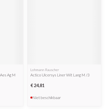
rende
Parfums en
geurproducten
Lohmann Rauscher
CBD
 Aes Ag M
Actico Ulcersys Liner Wit Lang M /3
€ 24,81
Niet beschikbaar