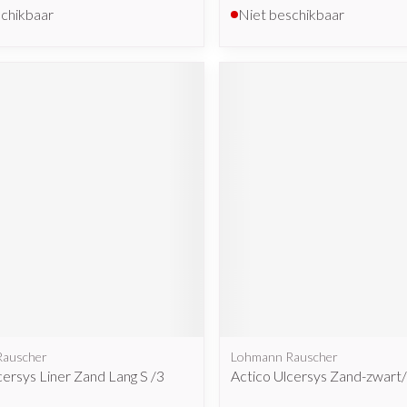
schikbaar
Niet beschikbaar
Rauscher
Lohmann Rauscher
cersys Liner Zand Lang S /3
Actico Ulcersys Zand-zwart/