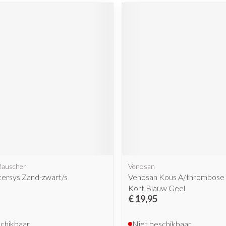
Rauscher
Venosan
cersys Zand-zwart/s
Venosan Kous A/thrombose A
Kort Blauw Geel
€ 19,95
schikbaar
Niet beschikbaar