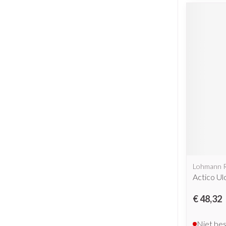
Lohmann 
Actico Ul
€ 48,32
Niet be