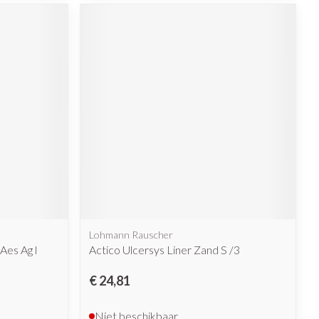
Lohmann Rauscher
es Ag l
Actico Ulcersys Liner Zand S /3
€ 24,81
Niet beschikbaar