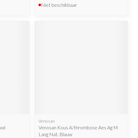
Niet beschikbaar
Venosan
xxl
Venosan Kous A/thrombose Aes Ag M
Lang Nat. Blauw