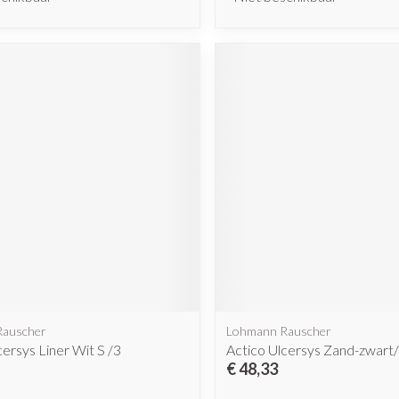
Rauscher
Lohmann Rauscher
cersys Liner Wit S /3
Actico Ulcersys Zand-zwart/
€ 48,33